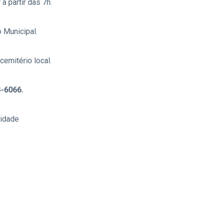
 à partir das 7h.
 Municipal.
emitério local.
-6066.
 idade