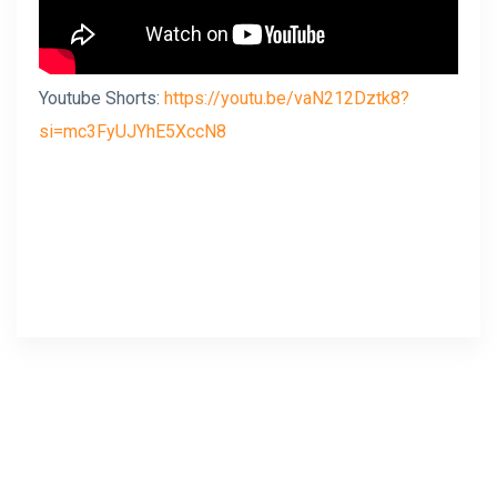
Youtube Shorts:
https://youtu.be/vaN212Dztk8?
si=mc3FyUJYhE5XccN8