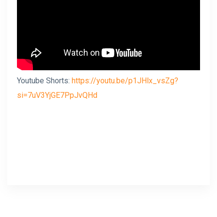
Youtube Shorts:
https://youtu.be/p1JHlx_vsZg?
si=7uV3YjGE7PpJvQHd