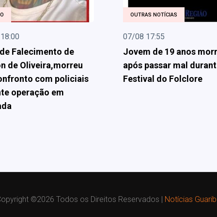
ÃO
OUTRAS NOTÍCIAS
 18:00
07/08 17:55
de Falecimento de
Jovem de 19 anos mor
 de Oliveira,morreu
após passar mal durant
nfronto com policiais
Festival do Folclore
nte operação em
ada
opyright ©
2026 Todos os Direitos Reservados |
Notícias Guari