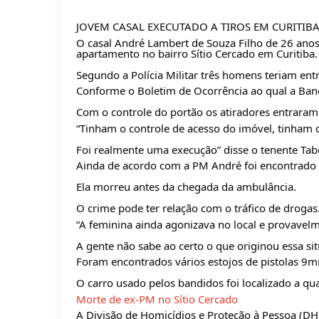
JOVEM CASAL EXECUTADO A TIROS EM CURITIB
O casal André Lambert de Souza Filho de 26 anos 
apartamento no bairro Sítio Cercado em Curitiba.
Segundo a Polícia Militar três homens teriam ent
Conforme o Boletim de Ocorrência ao qual a Ban
Com o controle do portão os atiradores entraram
“Tinham o controle de acesso do imóvel, tinham o
Foi realmente uma execução” disse o tenente Tabor
Ainda de acordo com a PM André foi encontrado m
Ela morreu antes da chegada da ambulância.
O crime pode ter relação com o tráfico de drogas
“A feminina ainda agonizava no local e provavelm
A gente não sabe ao certo o que originou essa sit
Foram encontrados vários estojos de pistolas 9m
O carro usado pelos bandidos foi localizado a qu
Morte de ex-PM no Sítio Cercado
A Divisão de Homicídios e Proteção à Pessoa (DHP