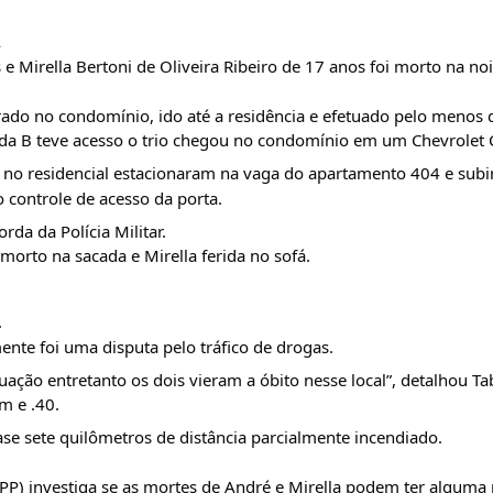
A
e Mirella Bertoni de Oliveira Ribeiro de 17 anos foi morto na n
rado no condomínio, ido até a residência e efetuado pelo menos 
da B teve acesso o trio chegou no condomínio em um Chevrolet C
 no residencial estacionaram na vaga do apartamento 404 e subi
 controle de acesso da porta.
da da Polícia Militar.
orto na sacada e Mirella ferida no sofá.
.
ente foi uma disputa pelo tráfico de drogas.
uação entretanto os dois vieram a óbito nesse local”, detalhou Ta
m e .40.
ase sete quilômetros de distância parcialmente incendiado.
P) investiga se as mortes de André e Mirella podem ter alguma re