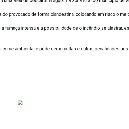
 uma área de descarte irregular na zona rural do município de G
 sido provocado de forma clandestina, colocando em risco o me
a fumaça intensa e a possibilidade de o incêndio se alastrar,
a crime ambiental e pode gerar multas e outras penalidades ao